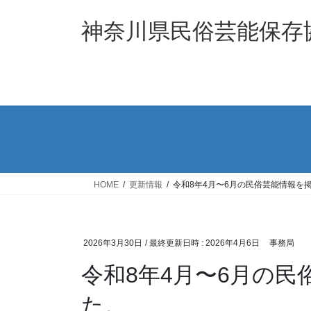
コ
ナ
ン
ビ
神奈川県民俗芸能保存
テ
ゲ
ン
ー
ツ
シ
へ
ョ
ス
ン
キ
に
ッ
移
プ
動
HOME
更新情報
令和8年4月〜6月の民俗芸能情報を
2026年3月30日
/ 最終更新日時 :
2026年4月6日
事務局
令和8年4月〜6月の
た。