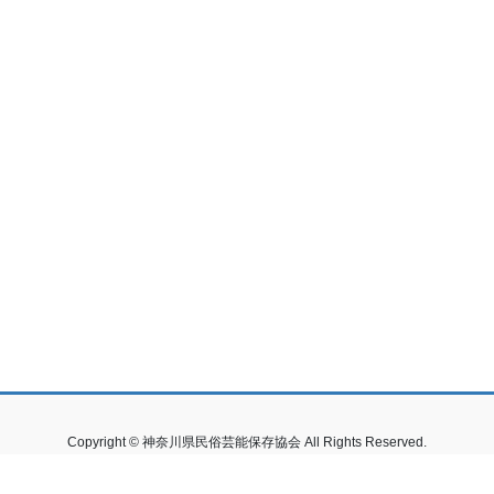
Copyright © 神奈川県民俗芸能保存協会 All Rights Reserved.
Powered by
WordPress
with
Lightning Theme
&
VK All in One Expansion Unit