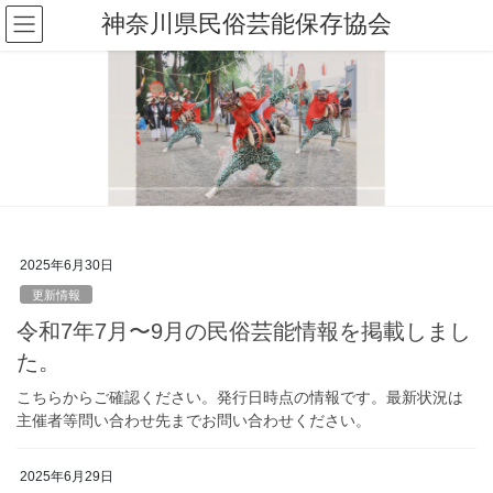
コ
ナ
神奈川県民俗芸能保存協会
ン
ビ
テ
ゲ
ン
ー
ツ
シ
へ
ョ
Previous
Next
ス
ン
キ
に
ッ
移
プ
動
2025年6月30日
更新情報
令和7年7月〜9月の民俗芸能情報を掲載しまし
た。
こちらからご確認ください。発行日時点の情報です。最新状況は
主催者等問い合わせ先までお問い合わせください。
2025年6月29日