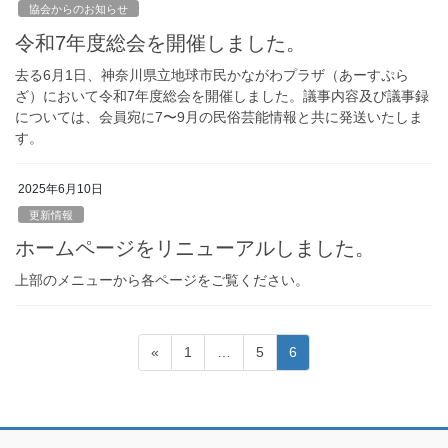
協会からのお知らせ
令和7年度総会を開催しました。
去る6月1日、神奈川県立地球市民かながわプラザ（あーすぷら
ざ）において令和7年度総会を開催しました。議事内容及び議事録
については、会員宛に7〜9月の民俗芸能情報と共に発送いたしま
す。
2025年6月10日
更新情報
ホームページをリニューアルしました。
上部のメニューから各ページをご覧ください。
投
固
固
固
«
1
…
5
6
稿
定
定
定
ペ
ペ
ペ
の
ー
ー
ー
ペ
ジ
ジ
ジ